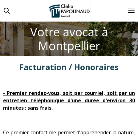
Passer
au
contenu
Votre avocat à
principal
Montpellier
Facturation / Honoraires
- Premier rendez-vous, soit par courriel, soit par un
entretien téléphonique d'une durée d'environ 30
minutes : sans frais.
Ce premier contact me permet d'appréhender la nature,